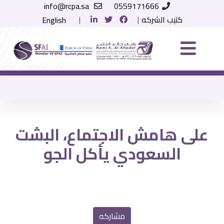
info@rcpa.sa
0559171666
كتيب الشركه
|
|
English
على هامش الاجتماع، البشت
السعودي يأكل الجو
مشاركه